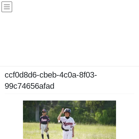
コ
ナ
ン
ビ
テ
ゲ
ン
ー
メディア
ツ
シ
へ
ョ
ス
ン
HOME
メディア
ccf0d8d6-cbeb-4c0a-8f03-99c74656afad
キ
に
ッ
移
プ
動
2026-05-10
/ 最終更新日時 :
2026-05-10
chiyodamarines
ccf0d8d6-cbeb-4c0a-8f03-
99c74656afad