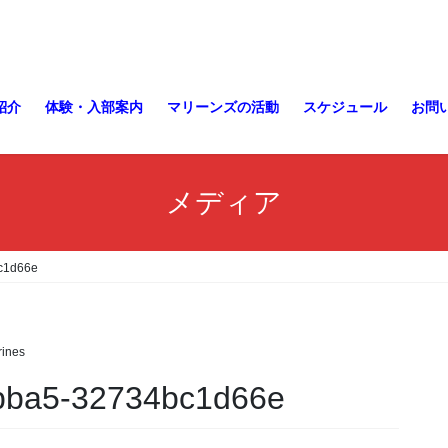
紹介
体験・入部案内
マリーンズの活動
スケジュール
お問
メディア
c1d66e
ines
bba5-32734bc1d66e