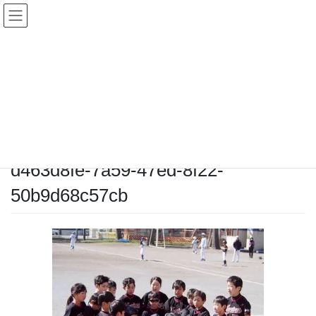
コ
ナ
ン
ビ
テ
ゲ
ン
ー
メディア
ツ
シ
へ
ョ
ス
ン
HOME
メディア
d463d8fe-7a59-47ed-8f22-50b9d68c57cb
キ
に
ッ
移
プ
動
2026-03-16
/ 最終更新日時 :
2026-03-16
chiyodamarines
d463d8fe-7a59-47ed-8f22-
50b9d68c57cb