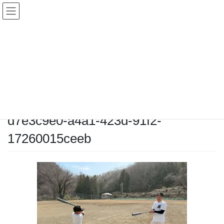
コ
ナ
ン
ビ
テ
ゲ
ン
ー
メディア
ツ
シ
へ
ョ
ス
ン
HOME
メディア
d7e3c9e0-a4a1-423d-91f2-17260015ceeb
キ
に
ッ
移
プ
動
2026-03-03
/ 最終更新日時 :
2026-03-03
chiyodamarines
d7e3c9e0-a4a1-423d-91f2-
17260015ceeb