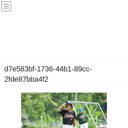
コ
ナ
ン
ビ
テ
ゲ
ン
ー
メディア
ツ
シ
へ
ョ
ス
ン
HOME
メディア
d7e583bf-1736-44b1-89cc-2fde87bba4f2
キ
に
ッ
移
プ
動
2026-04-19
/ 最終更新日時 :
2026-04-19
chiyodamarines
d7e583bf-1736-44b1-89cc-
2fde87bba4f2