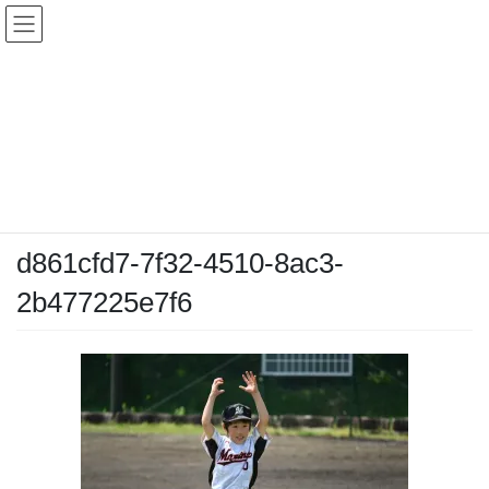
コ
ナ
ン
ビ
テ
ゲ
ン
ー
メディア
ツ
シ
へ
ョ
ス
ン
HOME
メディア
d861cfd7-7f32-4510-8ac3-2b477225e7f6
キ
に
ッ
移
プ
動
2026-05-05
/ 最終更新日時 :
2026-05-05
chiyodamarines
d861cfd7-7f32-4510-8ac3-
2b477225e7f6