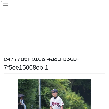
コ
ナ
ン
ビ
テ
ゲ
ン
ー
メディア
ツ
シ
へ
ョ
ス
ン
HOME
メディア
e4777d6f-b1d8-4a8d-b30b-7f5ee15068eb-1
キ
に
ッ
移
プ
動
2025-06-29
/ 最終更新日時 :
2025-06-29
chiyodamarines
e4777d6f-b1d8-4a8d-b30b-
7f5ee15068eb-1