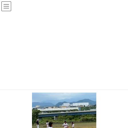
コ
ナ
ン
ビ
テ
ゲ
ン
ー
メディア
ツ
シ
へ
ョ
ス
ン
HOME
メディア
e875d017-bc56-459b-bea1-d1d7bb86b647-1
キ
に
ッ
移
プ
動
2025-08-09
/ 最終更新日時 :
2025-08-09
chiyodamarines
e875d017-bc56-459b-bea1-
d1d7bb86b647-1