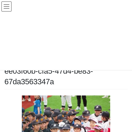
コ
ナ
ン
ビ
テ
ゲ
ン
ー
メディア
ツ
シ
へ
ョ
ス
ン
HOME
メディア
ee03f60b-cfa5-47d4-be83-67da3563347a
キ
に
ッ
移
プ
動
2026-04-25
/ 最終更新日時 :
2026-04-25
chiyodamarines
ee03f60b-cfa5-47d4-be83-
67da3563347a