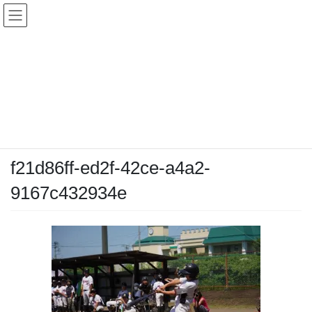
コ
ナ
ン
ビ
テ
ゲ
ン
ー
メディア
ツ
シ
へ
ョ
ス
ン
HOME
メディア
f21d86ff-ed2f-42ce-a4a2-9167c432934e
キ
に
ッ
移
プ
動
2026-05-17
/ 最終更新日時 :
2026-05-17
chiyodamarines
f21d86ff-ed2f-42ce-a4a2-
9167c432934e