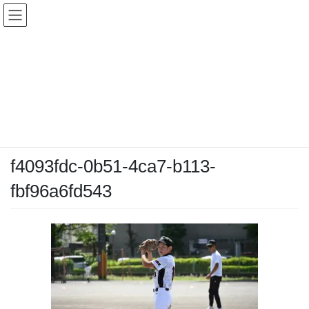
コ
ナ
ン
ビ
テ
ゲ
ン
ー
メディア
ツ
シ
へ
ョ
ス
ン
HOME
メディア
f4093fdc-0b51-4ca7-b113-fbf96a6fd543
キ
に
ッ
移
プ
動
2026-05-09
/ 最終更新日時 :
2026-05-09
chiyodamarines
f4093fdc-0b51-4ca7-b113-
fbf96a6fd543