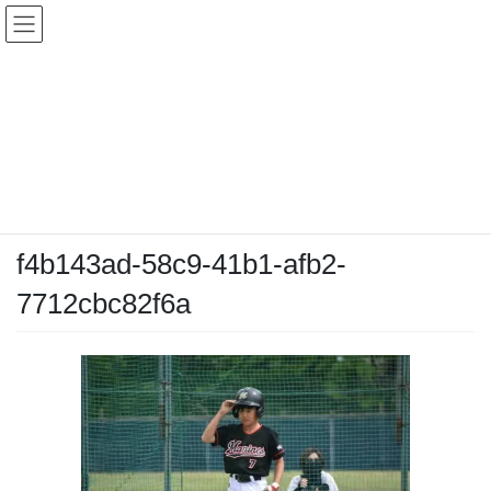
コ
ナ
ン
ビ
テ
ゲ
ン
ー
メディア
ツ
シ
へ
ョ
ス
ン
HOME
メディア
f4b143ad-58c9-41b1-afb2-7712cbc82f6a
キ
に
ッ
移
プ
動
2026-04-26
/ 最終更新日時 :
2026-04-26
chiyodamarines
f4b143ad-58c9-41b1-afb2-
7712cbc82f6a