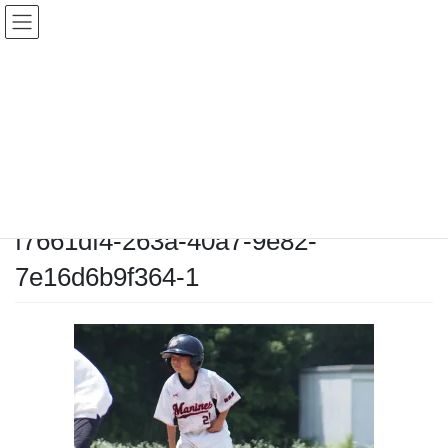
コ
ナ
ン
ビ
テ
ゲ
ン
ー
メディア
ツ
シ
へ
ョ
ス
ン
HOME
メディア
f7661df4-263a-40a7-9e82-7e16d6b9f364-1
キ
に
ッ
移
プ
動
2025-06-29
/ 最終更新日時 :
2025-06-29
chiyodamarines
f7661df4-263a-40a7-9e82-
7e16d6b9f364-1