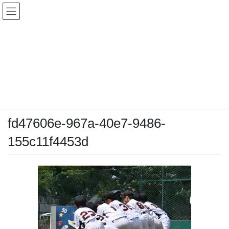
コ
ナ
ン
ビ
テ
ゲ
ン
ー
メディア
ツ
シ
へ
ョ
ス
ン
HOME
メディア
fd47606e-967a-40e7-9486-155c11f4453d
キ
に
ッ
移
プ
動
2025-08-03
/ 最終更新日時 :
2025-08-03
chiyodamarines
fd47606e-967a-40e7-9486-
155c11f4453d