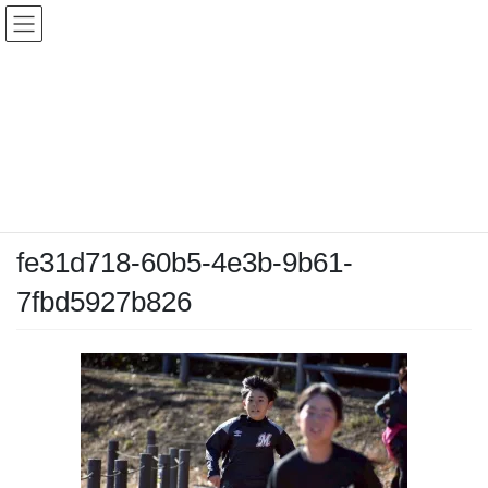
コ
ナ
ン
ビ
テ
ゲ
ン
ー
メディア
ツ
シ
へ
ョ
ス
ン
HOME
メディア
fe31d718-60b5-4e3b-9b61-7fbd5927b826
キ
に
ッ
移
プ
動
2026-01-04
/ 最終更新日時 :
2026-01-04
chiyodamarines
fe31d718-60b5-4e3b-9b61-
7fbd5927b826