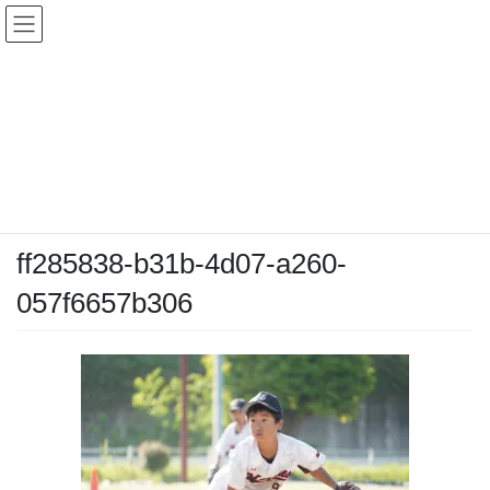
コ
ナ
ン
ビ
テ
ゲ
ン
ー
メディア
ツ
シ
へ
ョ
ス
ン
HOME
メディア
ff285838-b31b-4d07-a260-057f6657b306
キ
に
ッ
移
プ
動
2026-05-06
/ 最終更新日時 :
2026-05-06
chiyodamarines
ff285838-b31b-4d07-a260-
057f6657b306