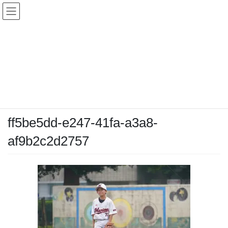
コ
ナ
ン
ビ
テ
ゲ
ン
ー
メディア
ツ
シ
へ
ョ
ス
ン
HOME
メディア
ff5be5dd-e247-41fa-a3a8-af9b2c2d2757
キ
に
ッ
移
プ
動
2026-06-14
/ 最終更新日時 :
2026-06-14
chiyodamarines
ff5be5dd-e247-41fa-a3a8-
af9b2c2d2757