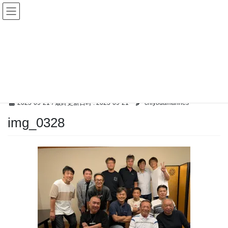
コ
ナ
ン
ビ
テ
ゲ
ン
ー
メディア
ツ
シ
へ
ョ
ス
ン
HOME
メディア
img_0328
キ
に
ッ
移
プ
動
2025-09-21
/ 最終更新日時 :
2025-09-21
chiyodamarines
img_0328