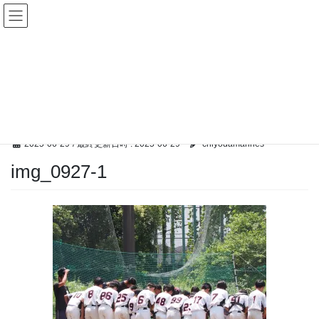
コ
ナ
ン
ビ
テ
ゲ
ン
ー
メディア
ツ
シ
へ
ョ
ス
ン
HOME
メディア
img_0927-1
キ
に
ッ
移
プ
動
2025-06-29
/ 最終更新日時 :
2025-06-29
chiyodamarines
img_0927-1