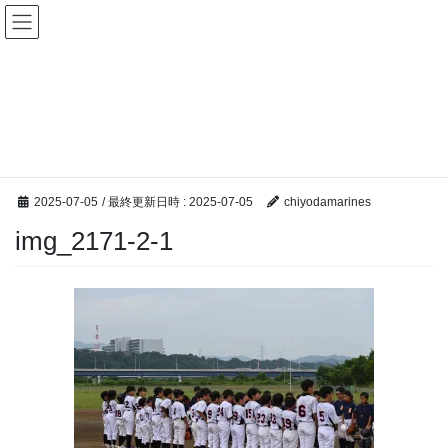
コ
ナ
ン
ビ
テ
ゲ
ン
ー
メディア
ツ
シ
へ
ョ
ス
ン
HOME
メディア
img_2171-2-1
キ
に
ッ
移
プ
動
2025-07-05
/ 最終更新日時 :
2025-07-05
chiyodamarines
img_2171-2-1