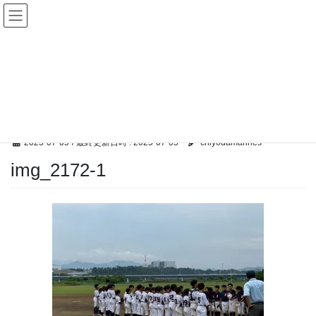
コ
ナ
ン
ビ
テ
ゲ
ン
ー
メディア
ツ
シ
へ
ョ
ス
ン
HOME
メディア
img_2172-1
キ
に
ッ
移
プ
動
2025-07-05
/ 最終更新日時 :
2025-07-05
chiyodamarines
img_2172-1