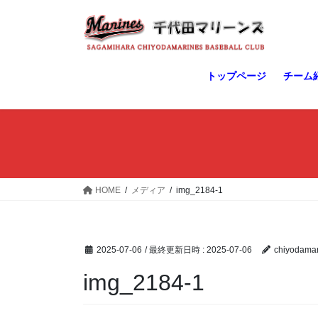
コ
ナ
ン
ビ
テ
ゲ
ン
ー
ツ
シ
トップページ
チーム
へ
ョ
ス
ン
キ
に
ッ
移
プ
動
HOME
メディア
img_2184-1
2025-07-06
/ 最終更新日時 :
2025-07-06
chiyodamar
img_2184-1