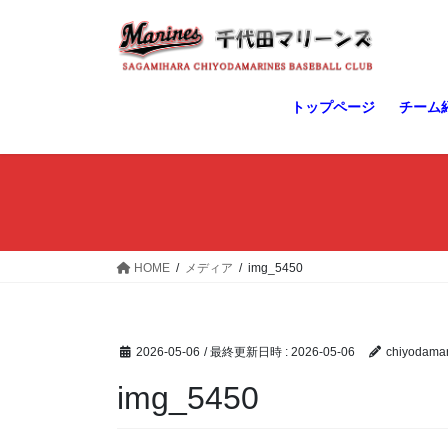
コ
ナ
ン
ビ
テ
ゲ
ン
ー
ツ
シ
トップページ
チーム
へ
ョ
ス
ン
キ
に
ッ
移
プ
動
HOME
メディア
img_5450
2026-05-06
/ 最終更新日時 :
2026-05-06
chiyodamar
img_5450