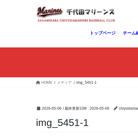
コ
ナ
ン
ビ
テ
ゲ
ン
ー
ツ
シ
トップページ
チーム
へ
ョ
ス
ン
キ
に
ッ
移
プ
動
HOME
メディア
img_5451-1
2026-05-06
/ 最終更新日時 :
2026-05-06
chiyodamar
img_5451-1