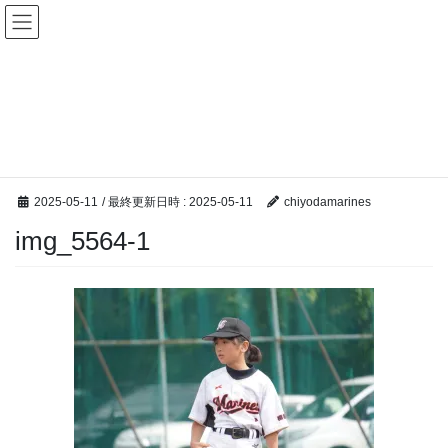
コ
ナ
ン
ビ
テ
ゲ
ン
ー
メディア
ツ
シ
へ
ョ
ス
ン
HOME
メディア
img_5564-1
キ
に
ッ
移
プ
動
2025-05-11
/ 最終更新日時 :
2025-05-11
chiyodamarines
img_5564-1