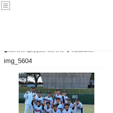
コ
ナ
ン
ビ
テ
ゲ
ン
ー
メディア
ツ
シ
へ
ョ
ス
ン
HOME
メディア
img_5604
キ
に
ッ
移
プ
動
2025-11-03
/ 最終更新日時 :
2025-11-03
chiyodamarines
img_5604